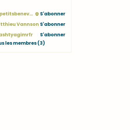
lespetitsbenevoles
S'abonner
tthieu Vannson
S'abonner
ashtyagimrfr
S'abonner
tyagimrfr
us les membres (3)