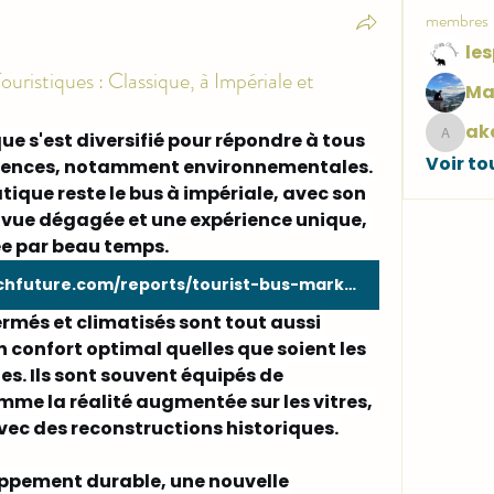
membres
uristiques : Classique, à Impériale et
Ma
ak
e s'est diversifié pour répondre à tous 
akash
Voir to
xigences, notamment environnementales. 
ique reste le 
bus à impériale
, avec son 
 vue dégagée et une expérience unique, 
e par beau temps.
https://www.marketresearchfuture.com/reports/tourist-bus-market-16138
ermés et climatisés
 sont tout aussi 
confort optimal quelles que soient les 
. Ils sont souvent équipés de 
mme la 
réalité augmentée
 sur les vitres, 
vec des reconstructions historiques.
ppement durable, une nouvelle 