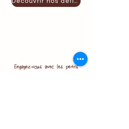
Découvrir nos défis !
Engagez-vous avec les petits
Béenéevoles !
Notre association, guidée par des
étudiantes en école de management
solidaire et durable, vous ouvre ses portes.
Vos idées et suggestions sont les
bienvenues : partagez-les pour façonner
notre mission.